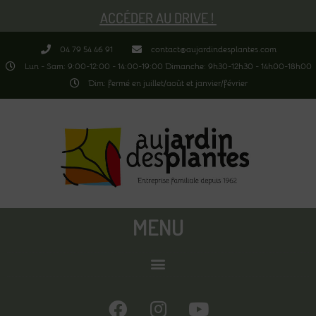
ACCÉDER AU DRIVE !
04 79 54 46 91
contact@aujardindesplantes.com
Lun - Sam: 9:00-12:00 - 14:00-19:00 Dimanche: 9h30-12h30 - 14h00-18h00
Dim: fermé en juillet/août et janvier/février
MENU