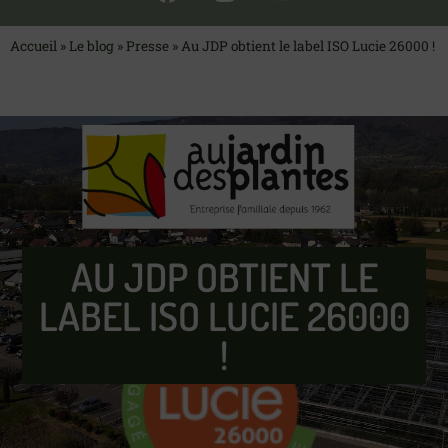
Accueil
»
Le blog
»
Presse
»
Au JDP obtient le label ISO Lucie 26000 !
AU JDP OBTIENT LE
LABEL ISO LUCIE 26000
!