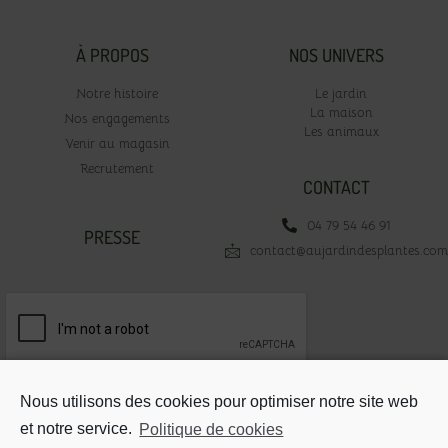
À PROPOS
NOS UNIVERS
Notre histoire
Le jardin
La maison
Nos engagements
Les animaux
Venir au magasin
Recrutement
CONTACT
04 79 54 46 91
PRESSE
contact@aujardindesplantes.com
Votre adresse email*
Nous utilisons des cookies pour optimiser notre site web
et notre service.
Politique de cookies