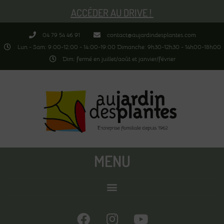
ACCÉDER AU DRIVE !
04 79 54 46 91
contact@aujardindesplantes.com
Lun - Sam: 9:00-12:00 - 14:00-19:00 Dimanche: 9h30-12h30 - 14h00-18h00
Dim: fermé en juillet/août et janvier/février
MENU