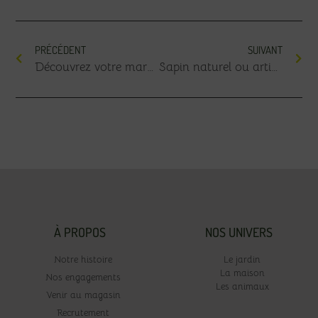
PRÉCÉDENT
SUIVANT
Découvrez votre marché de Noël à Voglans chaque année !
Sapin naturel ou artificiel : les avantages et inconvénients
À PROPOS
NOS UNIVERS
Notre histoire
Le jardin
La maison
Nos engagements
Les animaux
Venir au magasin
Recrutement