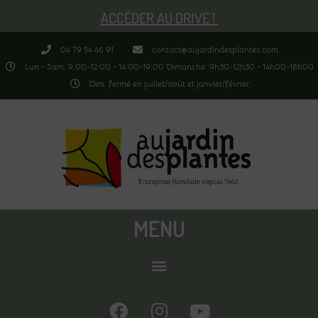
ACCÉDER AU DRIVE !
04 79 54 46 91
contact@aujardindesplantes.com
Lun - Sam: 9:00-12:00 - 14:00-19:00 Dimanche: 9h30-12h30 - 14h00-18h00
Dim: fermé en juillet/août et janvier/février
MENU