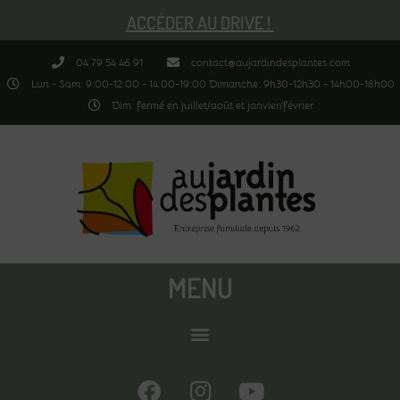
ACCÉDER AU DRIVE !
04 79 54 46 91
contact@aujardindesplantes.com
Lun - Sam: 9:00-12:00 - 14:00-19:00 Dimanche: 9h30-12h30 - 14h00-18h00
Dim: fermé en juillet/août et janvier/février
MENU