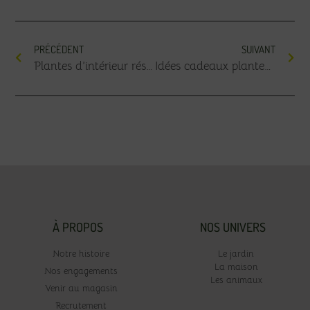
PRÉCÉDENT
SUIVANT
Plantes d’intérieur résistantes hiver : lesquelles choisir et comment les entretenir ?
Idées cadeaux plantes : Quelles plantes offrir pour la Saint-Valentin ?
À PROPOS
NOS UNIVERS
Notre histoire
Le jardin
La maison
Nos engagements
Les animaux
Venir au magasin
Recrutement