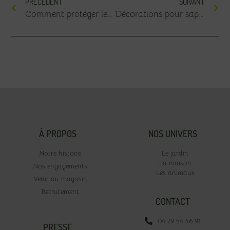
PRÉCÉDENT
SUIVANT
Comment protéger les plantes du gel ?
Décorations pour sapin de Noël : guide pour un sapin parfait !
À PROPOS
NOS UNIVERS
Notre histoire
Le jardin
La maison
Nos engagements
Les animaux
Venir au magasin
Recrutement
CONTACT
04 79 54 46 91
PRESSE