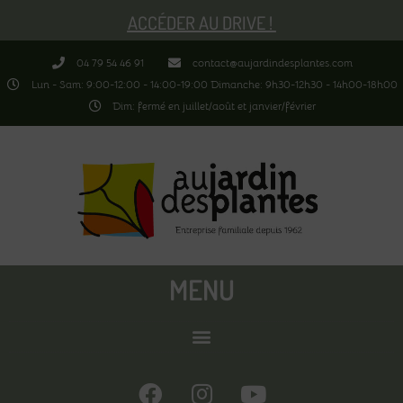
ACCÉDER AU DRIVE !
04 79 54 46 91
contact@aujardindesplantes.com
Lun - Sam: 9:00-12:00 - 14:00-19:00 Dimanche: 9h30-12h30 - 14h00-18h00
Dim: fermé en juillet/août et janvier/février
MENU