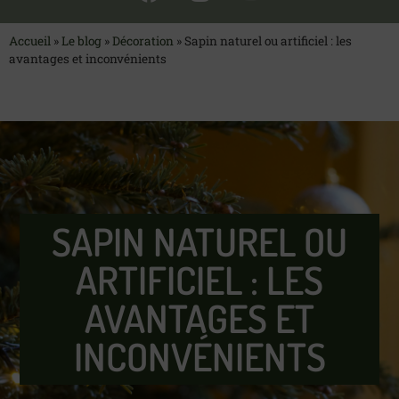
Accueil
»
Le blog
»
Décoration
»
Sapin naturel ou artificiel : les
avantages et inconvénients
SAPIN NATUREL OU
ARTIFICIEL : LES
AVANTAGES ET
INCONVÉNIENTS