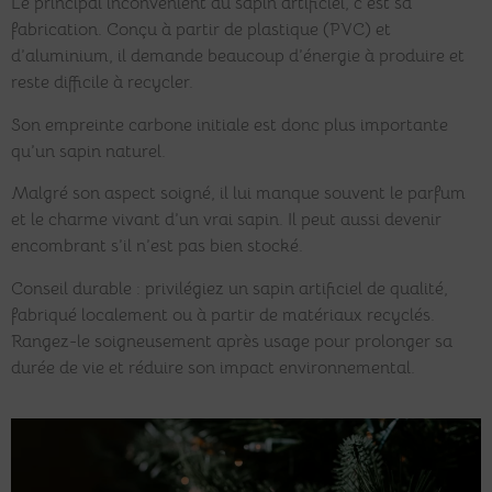
Le principal inconvénient du sapin artificiel, c’est sa
fabrication. Conçu à partir de plastique (PVC) et
d’aluminium, il demande beaucoup d’énergie à produire et
reste difficile à recycler.
Son empreinte carbone initiale est donc plus importante
qu’un sapin naturel.
Malgré son aspect soigné, il lui manque souvent le parfum
et le charme vivant d’un vrai sapin. Il peut aussi devenir
encombrant s’il n’est pas bien stocké.
Conseil durable : privilégiez un sapin artificiel de qualité,
fabriqué localement ou à partir de matériaux recyclés.
Rangez-le soigneusement après usage pour prolonger sa
durée de vie et réduire son impact environnemental.