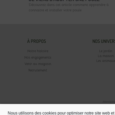
Découvrez dans cet article comment apprendre à
connaitre et installer votre poule.
À PROPOS
NOS UNIVER
Notre histoire
Le jardin
La maison
Nos engagements
Les animau
Venir au magasin
Recrutement
Mentions
Nous utilisons des cookies pour optimiser notre site web et