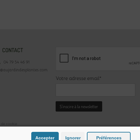
CONTACT
04 79 54 46 91
t@aujardindesplantes.com
Votre adresse email*
e de cookie
Accepter
Ignorer
Préférences