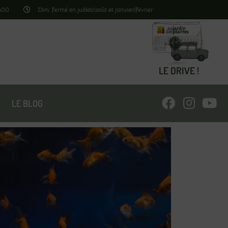
8h00
Dim: fermé en juillet/août et janvier/février
LE DRIVE !
LE BLOG