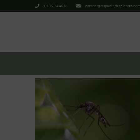
04 79 54 46 91
contact@aujardindesplantes.co