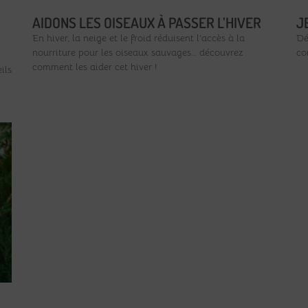
AIDONS LES OISEAUX À PASSER L’HIVER
J
En hiver, la neige et le froid réduisent l’accès à la
Dé
nourriture pour les oiseaux sauvages… découvrez
co
comment les aider cet hiver !
ils