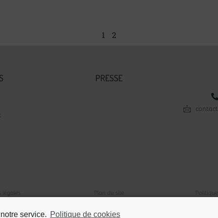
1
2
S
PRESSE
contac
x
 légales
Plan du site
Politiqu
© 2021 Tous droits réservés.
 notre service.
Politique de cookies