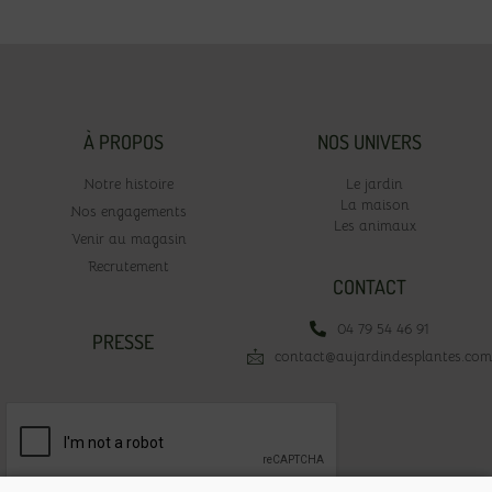
À PROPOS
NOS UNIVERS
Notre histoire
Le jardin
La maison
Nos engagements
Les animaux
Venir au magasin
Recrutement
CONTACT
04 79 54 46 91
PRESSE
contact@aujardindesplantes.com