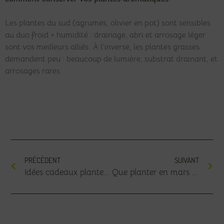
Les plantes du sud (agrumes, olivier en pot) sont sensibles
au duo froid + humidité : drainage, abri et arrosage léger
sont vos meilleurs alliés. À l’inverse, les plantes grasses
demandent peu : beaucoup de lumière, substrat drainant, et
arrosages rares.
PRÉCÉDENT
SUIVANT
Idées cadeaux plantes : Quelles plantes offrir pour la Saint-Valentin ?
Que planter en mars au potager ?