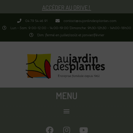
ACCÉDER AU DRIVE !
04 79 54 46 91
contact@aujardindesplantes.com
Lun - Sam: 9:00-12:00 - 14:00-19:00 Dimanche: 9h30-12h30 - 14h00-18h00
Dim: fermé en juillet/août et janvier/février
MENU