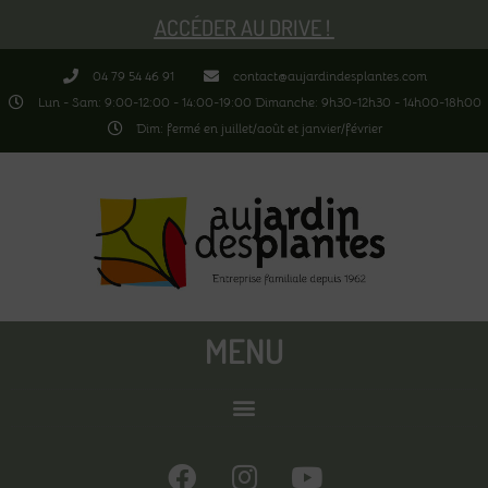
ACCÉDER AU DRIVE !
04 79 54 46 91
contact@aujardindesplantes.com
Lun - Sam: 9:00-12:00 - 14:00-19:00 Dimanche: 9h30-12h30 - 14h00-18h00
Dim: fermé en juillet/août et janvier/février
MENU