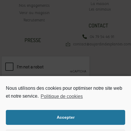
La maison
Nos engagements
Les animaux
Venir au magasin
Recrutement
CONTACT
04 79 54 46 91
PRESSE
contact@aujardindesplantes.com
Votre adresse email*
Nous utilisons des cookies pour optimiser notre site web
et notre service.
Politique de cookies
Accepter
Mentions légales