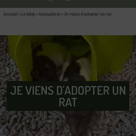
Accueil
»
Le blog
»
Animalerie
»
Je viens d’adopter un rat
JE VIENS D'ADOPTER UN
RAT